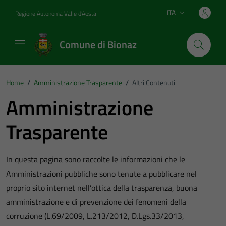
Vai ai contenuti
Vai al footer
ITA
Regione Autonoma Valle d'Aosta
Lingua attiva:
Comune di Bionaz
Home
/
Amministrazione Trasparente
/
Altri Contenuti
Amministrazione
Trasparente
In questa pagina sono raccolte le informazioni che le
Amministrazioni pubbliche sono tenute a pubblicare nel
proprio sito internet nell’ottica della trasparenza, buona
amministrazione e di prevenzione dei fenomeni della
corruzione (L.69/2009, L.213/2012, D.Lgs.33/2013,