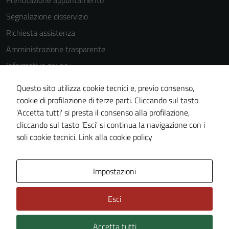
Prenotazione appuntamento
Segnalazione disservizio
Richiesta assistenza
Amministrazione trasparente
Informativa privacy
Cookie Policy
Questo sito utilizza cookie tecnici e, previo consenso,
Note legali
cookie di profilazione di terze parti. Cliccando sul tasto
'Accetta tutti' si presta il consenso alla profilazione,
Dichiarazione di accessibilità
cliccando sul tasto 'Esci' si continua la navigazione con i
Piano di miglioramento del sito
soli cookie tecnici.
Link alla cookie policy
Area Privata
Impostazioni
Esci
Accetta tutti
Credits: ©
Technical Design s.r.l.