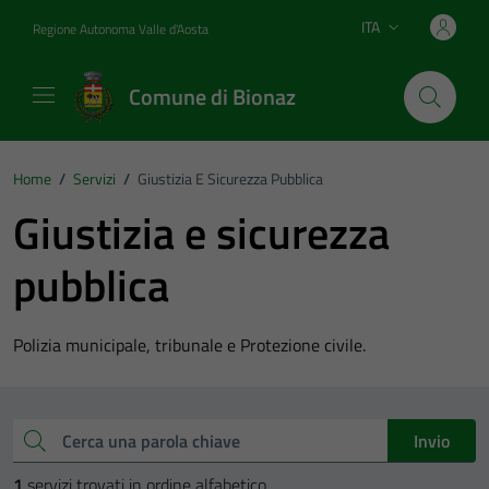
Vai ai contenuti
Vai al footer
ITA
Regione Autonoma Valle d'Aosta
Lingua attiva:
Comune di Bionaz
Home
/
Servizi
/
Giustizia E Sicurezza Pubblica
Giustizia e sicurezza
pubblica
Polizia municipale, tribunale e Protezione civile.
Esplora tutti i servizi
Cerca una parola chiave
Invio
1
servizi trovati in ordine alfabetico