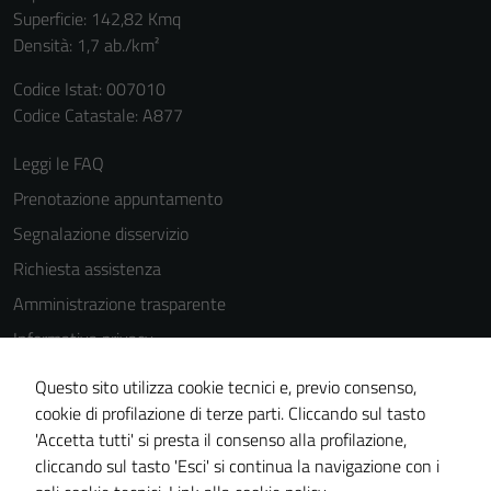
Superficie: 142,82 Kmq
Densità: 1,7 ab./km²
Codice Istat: 007010
Codice Catastale: A877
Leggi le FAQ
Prenotazione appuntamento
Segnalazione disservizio
Richiesta assistenza
Amministrazione trasparente
Informativa privacy
Cookie Policy
Questo sito utilizza cookie tecnici e, previo consenso,
Tecnici
Note legali
cookie di profilazione di terze parti. Cliccando sul tasto
Questi cookie
'Accetta tutti' si presta il consenso alla profilazione,
Dichiarazione di accessibilità
sono necessari
cliccando sul tasto 'Esci' si continua la navigazione con i
per il
Piano di miglioramento del sito