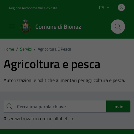
Vai ai contenuti
Vai al footer
ITA
Regione Autonoma Valle d'Aosta
Lingua attiva:
Comune di Bionaz
Home
/
Servizi
/
Agricoltura E Pesca
Agricoltura e pesca
Autorizzazioni e politiche alimentari per agricoltura e pesca.
Esplora tutti i servizi
Cerca una parola chiave
Invio
0
servizi trovati in ordine alfabetico