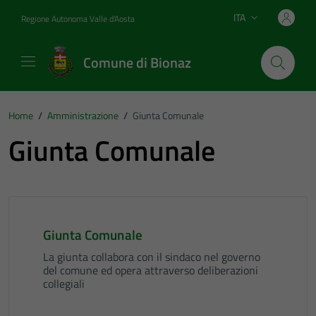
Vai ai contenuti
Vai al footer
ITA
Regione Autonoma Valle d'Aosta
Lingua attiva:
Comune di Bionaz
Home
/
Amministrazione
/
Giunta Comunale
Giunta Comunale
Giunta Comunale
La giunta collabora con il sindaco nel governo
del comune ed opera attraverso deliberazioni
collegiali