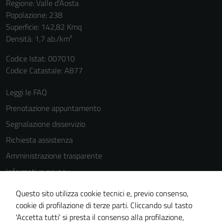
Regione: Valle d'Aosta
Popolazione: 238
Superficie: 142,82 Kmq
Densità: 1,7 ab./km²
Codice Istat: 007010
Codice Catastale: A877
Leggi le FAQ
Prenotazione appuntamento
Segnalazione disservizio
Richiesta assistenza
Amministrazione trasparente
Informativa privacy
Tecnici
Cookie Policy
Questo sito utilizza cookie tecnici e, previo consenso,
Questi cookie
Note legali
cookie di profilazione di terze parti. Cliccando sul tasto
sono necessari
'Accetta tutti' si presta il consenso alla profilazione,
Dichiarazione di accessibilità