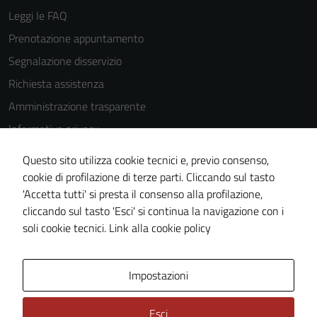
Leggi le FAQ
Prenotazione appuntamento
Tecnici
Segnalazione disservizio
Questi cookie
Richiesta assistenza
sono necessari
per il
Amministrazione trasparente
funzionamento
Informativa privacy
del sito e non
Cookie Policy
possono
Questo sito utilizza cookie tecnici e, previo consenso,
essere
Note legali
cookie di profilazione di terze parti. Cliccando sul tasto
disabilitati.
'Accetta tutti' si presta il consenso alla profilazione,
Dichiarazione di accessibilità
Questi cookie
cliccando sul tasto 'Esci' si continua la navigazione con i
Piano di miglioramento del sito
non raccolgono
soli cookie tecnici.
Link alla cookie policy
informazioni
personali.
Area Privata
Impostazioni
Esci