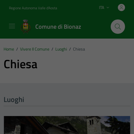
Vai ai contenuti
Vai al footer
ITA
Regione Autonoma Valle d'Aosta
Lingua attiva:
Comune di Bionaz
Home
/
Vivere Il Comune
/
Luoghi
/
Chiesa
Chiesa
Luoghi