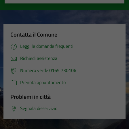
Valuta 1 stelle su 5
Valuta 2 stelle su 5
Valuta 3 stelle su 5
Valuta 4 stelle su 5
Valuta 5 stelle su 5
Tecnici
Questi cookie
Contatta il Comune
sono necessari
per il
Leggi le domande frequenti
funzionamento
del sito e non
Richiedi assistenza
possono
essere
Numero verde 0165 730106
disabilitati.
Prenota appuntamento
Questi cookie
non raccolgono
Problemi in città
informazioni
personali.
Segnala disservizio