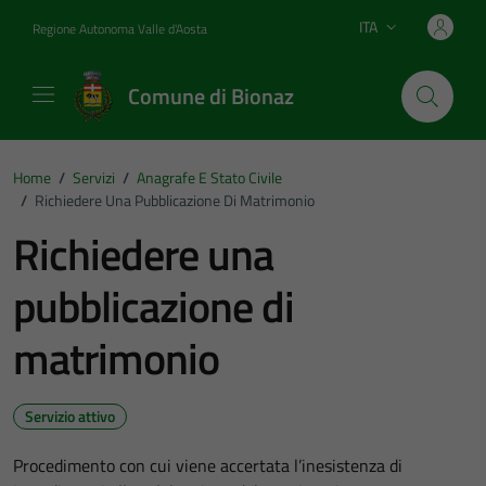
Vai ai contenuti
Vai al footer
ITA
Regione Autonoma Valle d'Aosta
Lingua attiva:
Comune di Bionaz
Home
/
Servizi
/
Anagrafe E Stato Civile
/
Richiedere Una Pubblicazione Di Matrimonio
Richiedere una
pubblicazione di
matrimonio
Servizio attivo
Procedimento con cui viene accertata l’inesistenza di