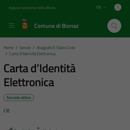
Vai ai contenuti
Vai al footer
ITA
Regione Autonoma Valle d'Aosta
Lingua attiva:
Comune di Bionaz
Home
/
Servizi
/
Anagrafe E Stato Civile
/
Carta D’Identità Elettronica
Carta d’Identità
Elettronica
Servizio attivo
CIE