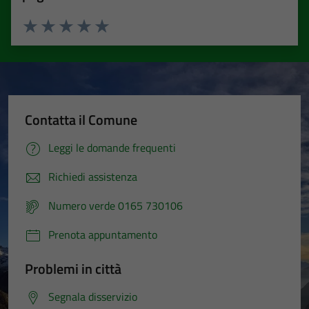
Valuta 1 stelle su 5
Valuta 2 stelle su 5
Valuta 3 stelle su 5
Valuta 4 stelle su 5
Valuta 5 stelle su 5
Contatta il Comune
Leggi le domande frequenti
Richiedi assistenza
Numero verde 0165 730106
Tecnici
Prenota appuntamento
Questi cookie
sono necessari
Problemi in città
per il
funzionamento
Segnala disservizio
del sito e non