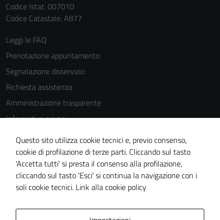
Codice Istat: 007010
Codice Catastale: A877
Leggi le FAQ
Prenotazione appuntamento
Segnalazione disservizio
Richiesta assistenza
Amministrazione trasparente
Informativa privacy
Cookie Policy
Questo sito utilizza cookie tecnici e, previo consenso,
Note legali
cookie di profilazione di terze parti. Cliccando sul tasto
'Accetta tutti' si presta il consenso alla profilazione,
Dichiarazione di accessibilità
cliccando sul tasto 'Esci' si continua la navigazione con i
Piano di miglioramento del sito
soli cookie tecnici.
Link alla cookie policy
Area Privata