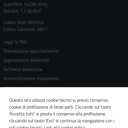
Superficie: 142,82 Kmq
Densità: 1,7 ab./km²
Codice Istat: 007010
Codice Catastale: A877
Leggi le FAQ
Prenotazione appuntamento
Segnalazione disservizio
Richiesta assistenza
Amministrazione trasparente
Informativa privacy
Cookie Policy
Questo sito utilizza cookie tecnici e, previo consenso,
Note legali
cookie di profilazione di terze parti. Cliccando sul tasto
'Accetta tutti' si presta il consenso alla profilazione,
Dichiarazione di accessibilità
cliccando sul tasto 'Esci' si continua la navigazione con i
Piano di miglioramento del sito
soli cookie tecnici.
Link alla cookie policy