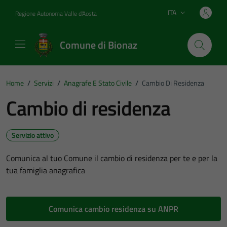
Vai ai contenuti
Vai al footer
ITA
Regione Autonoma Valle d'Aosta
Lingua attiva:
Comune di Bionaz
Home
/
Servizi
/
Anagrafe E Stato Civile
/
Cambio Di Residenza
Cambio di residenza
Servizio attivo
Comunica al tuo Comune il cambio di residenza per te e per la
tua famiglia anagrafica
Comunica cambio residenza su ANPR