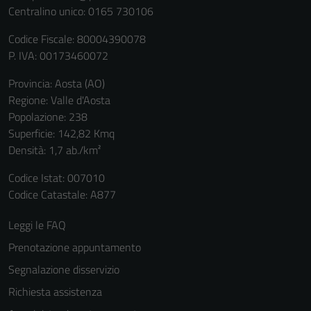
Centralino unico: 0165 730106
Codice Fiscale: 80004390078
P. IVA: 00173460072
Provincia: Aosta (AO)
Regione: Valle d'Aosta
Popolazione: 238
Superficie: 142,82 Kmq
Densità: 1,7 ab./km²
Tecnici
Questi cookie
Codice Istat: 007010
sono necessari
Codice Catastale: A877
per il
funzionamento
Leggi le FAQ
del sito e non
Prenotazione appuntamento
possono
Segnalazione disservizio
essere
disabilitati.
Richiesta assistenza
Questi cookie