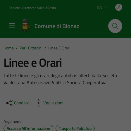
Vai ai contenuti
Vai al footer
ITA
Regione Autonoma Valle d'Aosta
Lingua attiva:
Comune di Bionaz
Home
/
Per I Cittadini
/
Linee E Orari
Linee e Orari
Tutte le linee e gli orari degli autobus offerti dalla Società
Valdostana Autoservizi Pubblici Società Cooperativa
Condividi
Vedi azioni
Argomenti:
Accesso All'informazione
Trasporto Pubblico