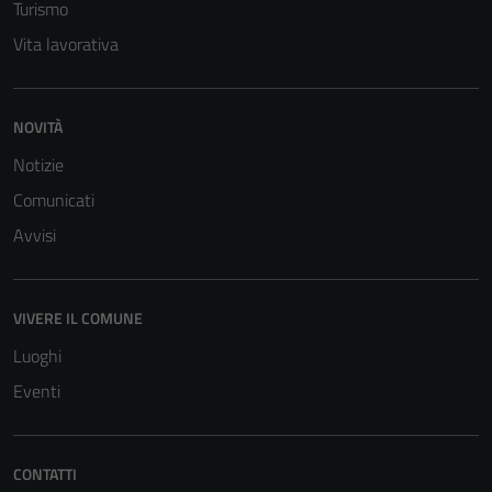
Turismo
Vita lavorativa
NOVITÀ
Notizie
Comunicati
Avvisi
VIVERE IL COMUNE
Tecnici
Questi cookie
Luoghi
sono necessari
Eventi
per il
funzionamento
del sito e non
CONTATTI
possono