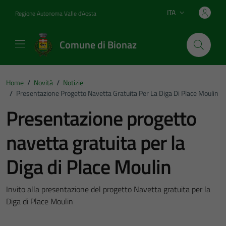
Vai ai contenuti
Vai al footer
ITA
Regione Autonoma Valle d'Aosta
Lingua attiva:
Comune di Bionaz
Home
/
Novità
/
Notizie
/
Presentazione Progetto Navetta Gratuita Per La Diga Di Place Moulin
Presentazione progetto
navetta gratuita per la
Diga di Place Moulin
Invito alla presentazione del progetto Navetta gratuita per la
Diga di Place Moulin