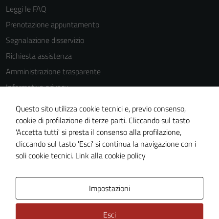
Leggi le FAQ
Prenotazione appuntamento
Segnalazione disservizio
Richiesta assistenza
Amministrazione trasparente
Informativa privacy
Cookie Policy
Questo sito utilizza cookie tecnici e, previo consenso,
Note legali
cookie di profilazione di terze parti. Cliccando sul tasto
'Accetta tutti' si presta il consenso alla profilazione,
Dichiarazione di accessibilità
cliccando sul tasto 'Esci' si continua la navigazione con i
Piano di miglioramento del sito
soli cookie tecnici.
Link alla cookie policy
Area Privata
Impostazioni
Esci