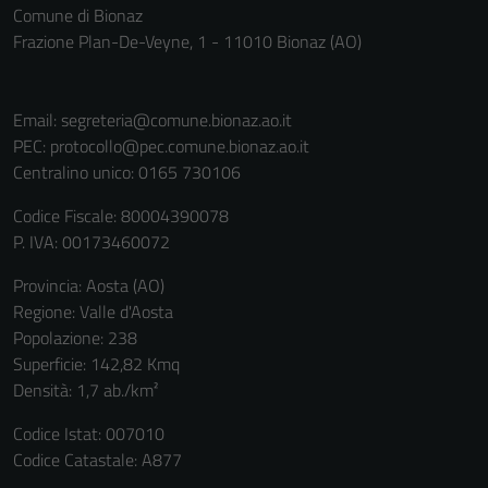
essere
Comune di Bionaz
disabilitati.
Frazione Plan-De-Veyne, 1 - 11010 Bionaz (AO)
Questi cookie
non raccolgono
informazioni
Email:
segreteria@comune.bionaz.ao.it
personali.
PEC:
protocollo@pec.comune.bionaz.ao.it
Centralino unico: 0165 730106
Codice Fiscale: 80004390078
P. IVA: 00173460072
Provincia: Aosta (AO)
Regione: Valle d'Aosta
Popolazione: 238
Superficie: 142,82 Kmq
Densità: 1,7 ab./km²
Codice Istat: 007010
Codice Catastale: A877