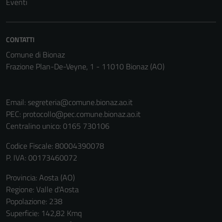
Eventi
del sito e non
possono
essere
CONTATTI
disabilitati.
Questi cookie
Comune di Bionaz
non raccolgono
Frazione Plan-De-Veyne, 1 - 11010 Bionaz (AO)
informazioni
personali.
Email:
segreteria@comune.bionaz.ao.it
PEC:
protocollo@pec.comune.bionaz.ao.it
Centralino unico: 0165 730106
Codice Fiscale: 80004390078
P. IVA: 00173460072
Provincia: Aosta (AO)
Regione: Valle d'Aosta
Popolazione: 238
Superficie: 142,82 Kmq