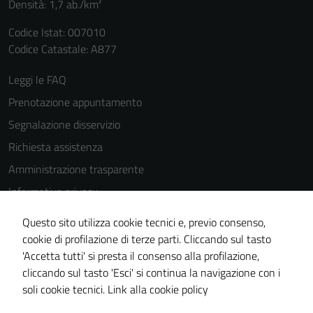
Densità: 1,7 ab./km²
Codice Istat: 007010
Codice Catastale: A877
Leggi le FAQ
Prenotazione appuntamento
Segnalazione disservizio
Richiesta assistenza
Amministrazione trasparente
Informativa privacy
Cookie Policy
Questo sito utilizza cookie tecnici e, previo consenso,
Note legali
cookie di profilazione di terze parti. Cliccando sul tasto
'Accetta tutti' si presta il consenso alla profilazione,
Dichiarazione di accessibilità
cliccando sul tasto 'Esci' si continua la navigazione con i
Piano di miglioramento del sito
soli cookie tecnici.
Link alla cookie policy