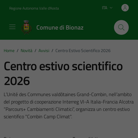
Vai ai contenuti
Vai al footer
ITA
Regione Autonoma Valle d'Aosta
Lingua attiva:
Comune di Bionaz
Home
/
Novità
/
Avvisi
/
Centro Estivo Scientifico 2026
Centro estivo scientifico
2026
L’Unité des Communes valdôtaines Grand-Combin, nell’ambito
del progetto di cooperazione Interreg VI-A Italia-Francia Alcotra
“Parcours+ Cambiamenti Climatici”, organizza un centro estivo
scientifico "Combin Camp Climat".