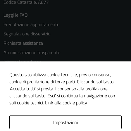
Codice Catastale: A877
Leggi le FAQ
Prenotazione appuntamento
Segnalazione disservizio
Richiesta assistenza
Amministrazione trasparente
Informativa privacy
Cookie Policy
Questo sito utilizza cookie tecnici e, previo consenso,
Note legali
cookie di profilazione di terze parti. Cliccando sul tasto
'Accetta tutti' si presta il consenso alla profilazione,
Dichiarazione di accessibilità
cliccando sul tasto 'Esci' si continua la navigazione con i
Piano di miglioramento del sito
soli cookie tecnici.
Link alla cookie policy
Area Privata
Impostazioni