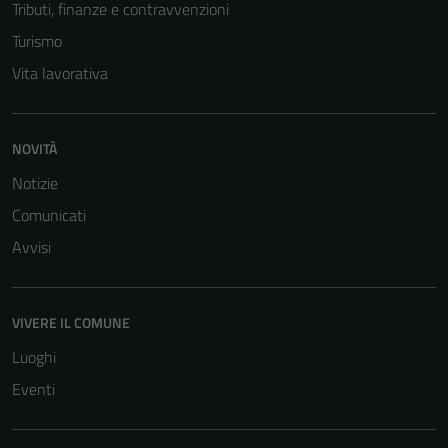
Tributi, finanze e contravvenzioni
Turismo
Vita lavorativa
NOVITÀ
Notizie
Comunicati
Avvisi
Tecnici
VIVERE IL COMUNE
Questi cookie
Luoghi
sono necessari
per il
Eventi
funzionamento
del sito e non