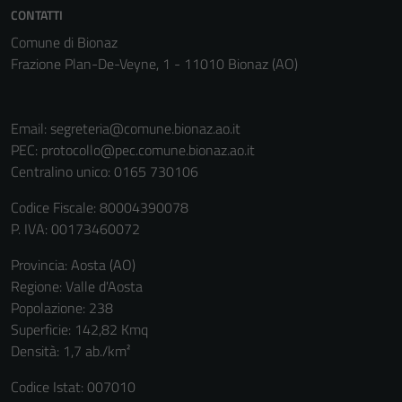
possono
CONTATTI
essere
Comune di Bionaz
disabilitati.
Frazione Plan-De-Veyne, 1 - 11010 Bionaz (AO)
Questi cookie
non raccolgono
informazioni
Email:
segreteria@comune.bionaz.ao.it
personali.
PEC:
protocollo@pec.comune.bionaz.ao.it
Centralino unico: 0165 730106
Codice Fiscale: 80004390078
P. IVA: 00173460072
Provincia: Aosta (AO)
Regione: Valle d'Aosta
Popolazione: 238
Superficie: 142,82 Kmq
Densità: 1,7 ab./km²
Codice Istat: 007010