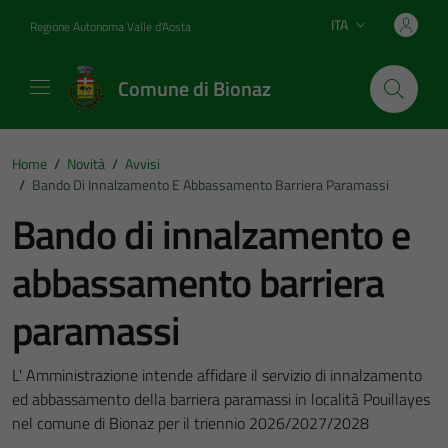
Vai ai contenuti
Vai al footer
ITA
Regione Autonoma Valle d'Aosta
Lingua attiva:
Comune di Bionaz
Home
/
Novità
/
Avvisi
/
Bando Di Innalzamento E Abbassamento Barriera Paramassi
Bando di innalzamento e
abbassamento barriera
paramassi
L' Amministrazione intende affidare il servizio di innalzamento
ed abbassamento della barriera paramassi in località Pouillayes
nel comune di Bionaz per il triennio 2026/2027/2028