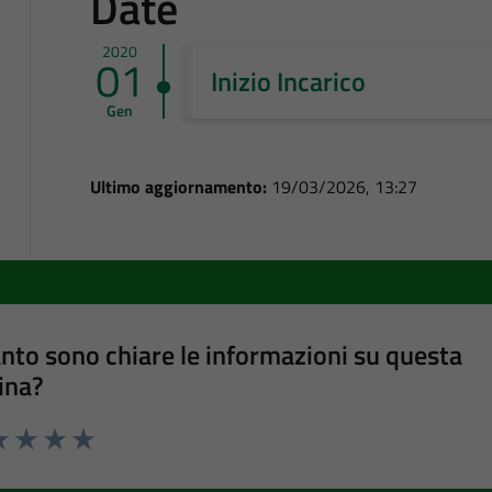
Date
2020
01
Inizio Incarico
Gen
Ultimo aggiornamento:
19/03/2026, 13:27
nto sono chiare le informazioni su questa
ina?
a 1 stelle su 5
luta 2 stelle su 5
Valuta 3 stelle su 5
Valuta 4 stelle su 5
Valuta 5 stelle su 5