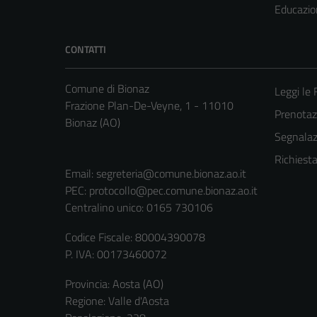
Educazio
CONTATTI
Comune di Bionaz
Leggi le
Frazione Plan-De-Veyne, 1 - 11010
Prenota
Bionaz (AO)
Segnalazi
Richiest
Email:
segreteria@comune.bionaz.ao.it
PEC:
protocollo@pec.comune.bionaz.ao.it
Centralino unico: 0165 730106
Codice Fiscale: 80004390078
P. IVA: 00173460072
Provincia: Aosta (AO)
Regione: Valle d'Aosta