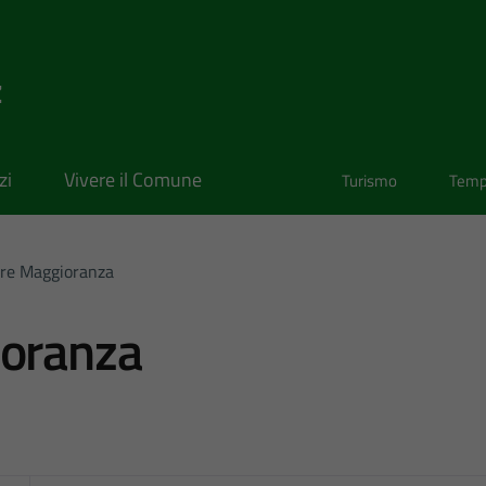
z
zi
Vivere il Comune
Turismo
Temp
ere Maggioranza
ioranza