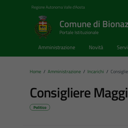
Vai ai contenuti
Vai al footer
Regione Autonoma Valle d'Aosta
Comune di Biona
Portale Istituzionale
Amministrazione
Novità
Servi
Home
/
Amministrazione
/
Incarichi
/
Consigli
Consigliere Magg
Politico