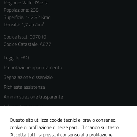
Regione: Valle d'Aosta
Popolazione: 238
Superficie: 142,82 Kmq
Densità: 1,7 ab./km²
Codice Istat: 007010
Codice Catastale: A877
Leggi le FAQ
Prenotazione appuntamento
Segnalazione disservizio
Richiesta assistenza
Amministrazione trasparente
Informativa privacy
Cookie Policy
Questo sito utilizza cookie tecnici e, previo consenso,
Note legali
cookie di profilazione di terze parti. Cliccando sul tasto
'Accetta tutti' si presta il consenso alla profilazione,
Dichiarazione di accessibilità