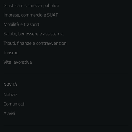
per il
Giustizia e sicurezza pubblica
funzionamento
Imprese, commercio e SUAP
del sito e non
possono
Mobilità e trasporti
essere
Salute, benessere e assistenza
disabilitati.
Tributi, finanze e contravvenzioni
Questi cookie
non raccolgono
Turismo
informazioni
Vita lavorativa
personali.
NOVITÀ
Notizie
Comunicati
Avvisi