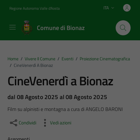
Vai ai contenuti
Vai al footer
ITA
Regione Autonoma Valle d'Aosta
Lingua attiva:
Comune di Bionaz
Home
/
Vivere Il Comune
/
Eventi
/
Proiezione Cinematografica
/
CineVenerdì A Bionaz
CineVenerdì a Bionaz
dal 08 Agosto 2025 al 08 Agosto 2025
Film su alpinisti e montagna a cura di ANGELO BARONI
Condividi
Vedi azioni
Argomenti