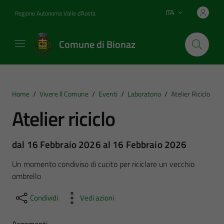
Vai ai contenuti
Vai al footer
ITA
Regione Autonoma Valle d'Aosta
Lingua attiva:
Comune di Bionaz
Home
/
Vivere Il Comune
/
Eventi
/
Laboratorio
/
Atelier Riciclo
Atelier riciclo
dal 16 Febbraio 2026 al 16 Febbraio 2026
Un momento condiviso di cucito per riciclare un vecchio
ombrello
Condividi
Vedi azioni