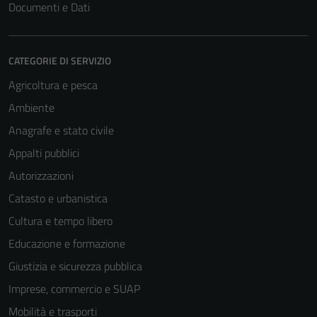
Documenti e Dati
CATEGORIE DI SERVIZIO
Tecnici
Agricoltura e pesca
Questi cookie
Ambiente
sono necessari
per il
Anagrafe e stato civile
funzionamento
Appalti pubblici
del sito e non
Autorizzazioni
possono
essere
Catasto e urbanistica
disabilitati.
Cultura e tempo libero
Questi cookie
Educazione e formazione
non raccolgono
informazioni
Giustizia e sicurezza pubblica
personali.
Imprese, commercio e SUAP
Mobilità e trasporti