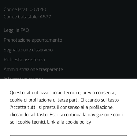
Codice Istat: 007010
Codice Catastale: A877
Leggi le FAQ
Prenotazione appuntamento
Segnalazione disservizio
Richiesta assistenza
Amministrazione trasparente
Informativa privacy
Cookie Policy
Questo sito utilizza cookie tecnici e, previo consenso,
Note legali
cookie di profilazione di terze parti. Cliccando sul tasto
'Accetta tutti' si presta il consenso alla profilazione,
Dichiarazione di accessibilità
cliccando sul tasto 'Esci' si continua la navigazione con i
Piano di miglioramento del sito
soli cookie tecnici.
Link alla cookie policy