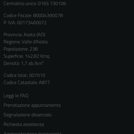
Centralino unico: 0165 730106
Codice Fiscale: 80004390078
P. IVA: 00173460072
Provincia: Aosta (AO)
Regione: Valle d'Aosta
Popolazione: 238
Superficie: 142,82 Kmq
Densità: 1,7 ab./km²
Tecnici
Questi cookie
Codice Istat: 007010
sono necessari
Codice Catastale: A877
per il
funzionamento
Leggi le FAQ
del sito e non
Prenotazione appuntamento
possono
Segnalazione disservizio
essere
disabilitati.
Richiesta assistenza
Questi cookie
Amministrazione trasparente