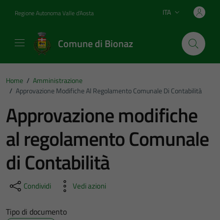
Vai ai contenuti
Vai al footer
ITA
Regione Autonoma Valle d'Aosta
Lingua attiva:
Comune di Bionaz
Home
/
Amministrazione
/
Approvazione Modifiche Al Regolamento Comunale Di Contabilità
Approvazione modifiche
al regolamento Comunale
di Contabilità
Condividi
Vedi azioni
Tipo di documento