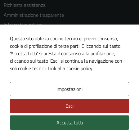
Richiesta assistenza
Tecnici
Questi cookie
Amministrazione trasparente
sono necessari
Informativa privacy
per il
Cookie Policy
funzionamento
Questo sito utilizza cookie tecnici e, previo consenso,
del sito e non
Note legali
cookie di profilazione di terze parti. Cliccando sul tasto
possono
'Accetta tutti' si presta il consenso alla profilazione,
Dichiarazione di accessibilità
essere
cliccando sul tasto 'Esci' si continua la navigazione con i
Piano di miglioramento del sito
disabilitati.
soli cookie tecnici.
Link alla cookie policy
Questi cookie
non raccolgono
informazioni
Area Privata
Impostazioni
personali.
Esci
Accetta tutti
Credits: ©
Technical Design s.r.l.