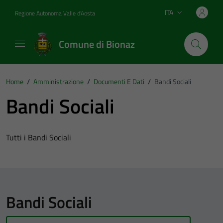
Vai ai contenuti
Vai al footer
ITA
Regione Autonoma Valle d'Aosta
Lingua attiva:
Comune di Bionaz
Home
/
Amministrazione
/
Documenti E Dati
/
Bandi Sociali
Bandi Sociali
Tutti i Bandi Sociali
Bandi Sociali