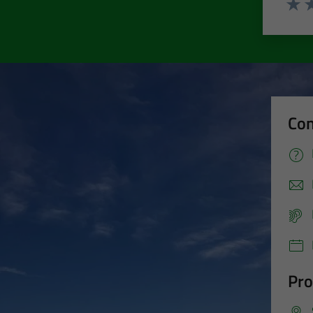
Valut
Va
Con
Pro