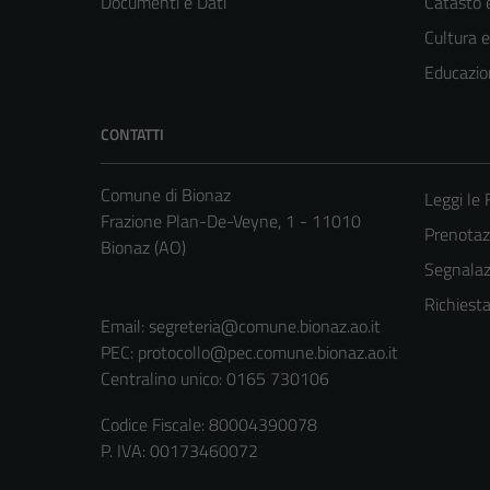
Documenti e Dati
Catasto e
Cultura 
Educazio
CONTATTI
Comune di Bionaz
Leggi le
Frazione Plan-De-Veyne, 1 - 11010
Prenota
Bionaz (AO)
Segnalazi
Richiest
Email:
segreteria@comune.bionaz.ao.it
PEC:
protocollo@pec.comune.bionaz.ao.it
Centralino unico: 0165 730106
Codice Fiscale: 80004390078
P. IVA: 00173460072