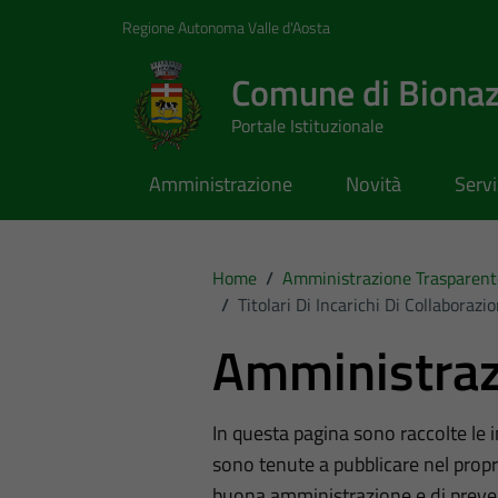
Vai ai contenuti
Vai al footer
Regione Autonoma Valle d'Aosta
Comune di Biona
Portale Istituzionale
Amministrazione
Novità
Servi
Home
/
Amministrazione Trasparent
/
Titolari Di Incarichi Di Collaboraz
Amministraz
In questa pagina sono raccolte le
sono tenute a pubblicare nel propri
buona amministrazione e di preve