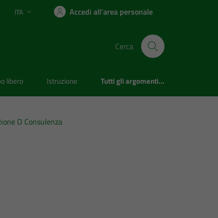
Accedi all'area personale
ITA
Lingua attiva:
Cerca
o libero
Istruzione
Tutti gli argomenti...
razione O Consulenza