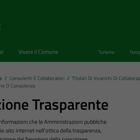
z
zi
Vivere il Comune
Turismo
Temp
e
/
Consulenti E Collaboratori
/
Titolari Di Incarichi Di Collabo
ione O Consulenza
ione Trasparente
 informazioni che le Amministrazioni pubbliche
o sito internet nell’ottica della trasparenza,
nzione dei fenomeni della corruzione