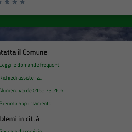
a 1 stelle su 5
luta 2 stelle su 5
Valuta 3 stelle su 5
Valuta 4 stelle su 5
Valuta 5 stelle su 5
tatta il Comune
Leggi le domande frequenti
Richiedi assistenza
Numero verde 0165 730106
Prenota appuntamento
blemi in città
Segnala disservizio