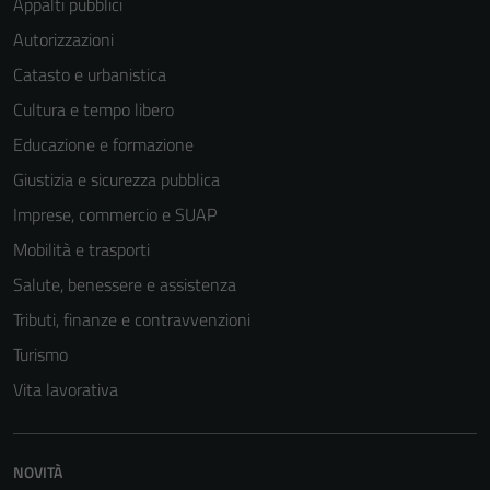
Tecnici
Appalti pubblici
Questi cookie
Autorizzazioni
sono necessari
Catasto e urbanistica
per il
funzionamento
Cultura e tempo libero
del sito e non
Educazione e formazione
possono
Giustizia e sicurezza pubblica
essere
disabilitati.
Imprese, commercio e SUAP
Questi cookie
Mobilità e trasporti
non raccolgono
Salute, benessere e assistenza
informazioni
personali.
Tributi, finanze e contravvenzioni
Turismo
Vita lavorativa
NOVITÀ