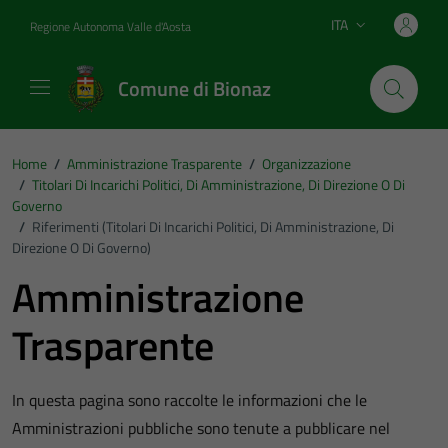
Vai ai contenuti
Vai al footer
ITA
Regione Autonoma Valle d'Aosta
Lingua attiva:
Comune di Bionaz
Home
/
Amministrazione Trasparente
/
Organizzazione
/
Titolari Di Incarichi Politici, Di Amministrazione, Di Direzione O Di
Governo
/
Riferimenti (Titolari Di Incarichi Politici, Di Amministrazione, Di
Direzione O Di Governo)
Amministrazione
Trasparente
In questa pagina sono raccolte le informazioni che le
Amministrazioni pubbliche sono tenute a pubblicare nel