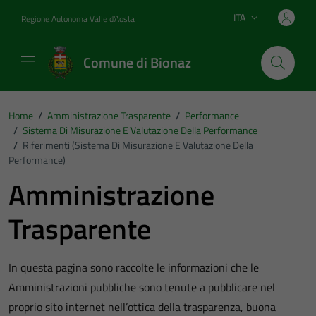
Vai ai contenuti
Vai al footer
ITA
Regione Autonoma Valle d'Aosta
Lingua attiva:
Comune di Bionaz
Home
/
Amministrazione Trasparente
/
Performance
/
Sistema Di Misurazione E Valutazione Della Performance
/
Riferimenti (Sistema Di Misurazione E Valutazione Della
Performance)
Amministrazione
Trasparente
In questa pagina sono raccolte le informazioni che le
Amministrazioni pubbliche sono tenute a pubblicare nel
proprio sito internet nell’ottica della trasparenza, buona