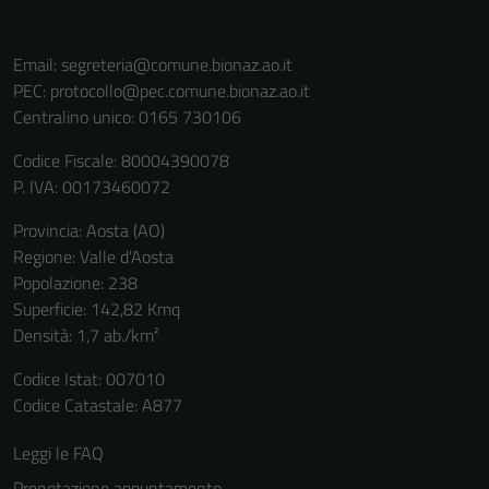
Email:
segreteria@comune.bionaz.ao.it
PEC:
protocollo@pec.comune.bionaz.ao.it
Centralino unico: 0165 730106
Codice Fiscale: 80004390078
P. IVA: 00173460072
Provincia: Aosta (AO)
Regione: Valle d'Aosta
Popolazione: 238
Superficie: 142,82 Kmq
Densità: 1,7 ab./km²
Codice Istat: 007010
Codice Catastale: A877
Leggi le FAQ
Prenotazione appuntamento