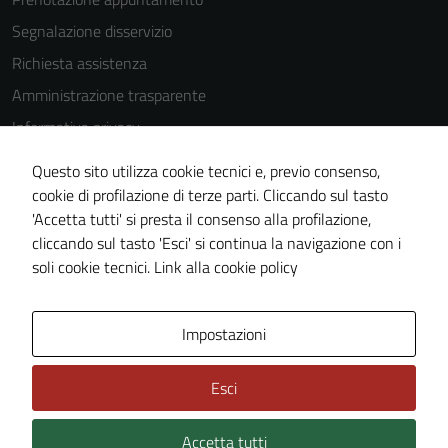
Segnalazione disservizio
Richiesta assistenza
Amministrazione trasparente
Informativa privacy
Cookie Policy
Questo sito utilizza cookie tecnici e, previo consenso,
Note legali
cookie di profilazione di terze parti. Cliccando sul tasto
'Accetta tutti' si presta il consenso alla profilazione,
Dichiarazione di accessibilità
cliccando sul tasto 'Esci' si continua la navigazione con i
Piano di miglioramento del sito
soli cookie tecnici.
Link alla cookie policy
Area Privata
Impostazioni
Esci
Accetta tutti
Credits: ©
Technical Design s.r.l.