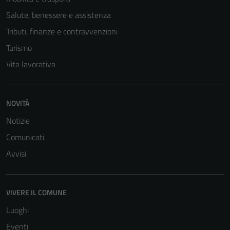
del sito e non
Salute, benessere e assistenza
possono
essere
Tributi, finanze e contravvenzioni
disabilitati.
Turismo
Questi cookie
Vita lavorativa
non raccolgono
informazioni
personali.
NOVITÀ
Notizie
Comunicati
Avvisi
VIVERE IL COMUNE
Luoghi
Eventi