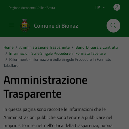
Vai ai contenuti
Vai al footer
ITA
Regione Autonoma Valle d'Aosta
Lingua attiva:
Comune di Bionaz
Home
/
Amministrazione Trasparente
/
Bandi Di Gara E Contratti
/
Informazioni Sulle Singole Procedure In Formato Tabellare
/
Riferimenti (Informazioni Sulle Singole Procedure In Formato
Tabellare)
Amministrazione
Trasparente
In questa pagina sono raccolte le informazioni che le
Amministrazioni pubbliche sono tenute a pubblicare nel
proprio sito internet nell’ottica della trasparenza, buona