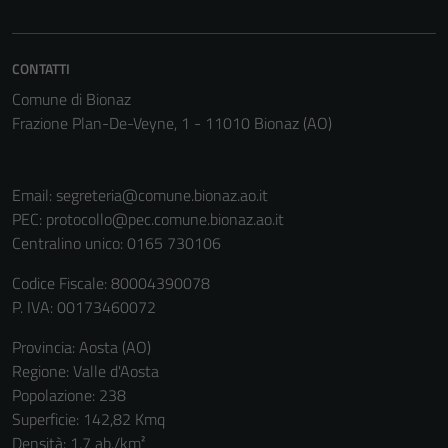
CONTATTI
Comune di Bionaz
Frazione Plan-De-Veyne, 1 - 11010 Bionaz (AO)
Email:
segreteria@comune.bionaz.ao.it
PEC:
protocollo@pec.comune.bionaz.ao.it
Centralino unico: 0165 730106
Codice Fiscale: 80004390078
P. IVA: 00173460072
Provincia: Aosta (AO)
Regione: Valle d'Aosta
Popolazione: 238
Superficie: 142,82 Kmq
Densità: 1,7 ab./km²