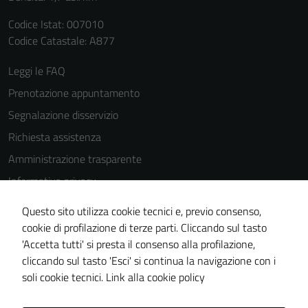
Codice Istat: 007010
Codice Catastale: A877
Leggi le FAQ
Prenotazione appuntamento
Segnalazione disservizio
Richiesta assistenza
Amministrazione trasparente
Informativa privacy
Cookie Policy
Questo sito utilizza cookie tecnici e, previo consenso,
Note legali
cookie di profilazione di terze parti. Cliccando sul tasto
'Accetta tutti' si presta il consenso alla profilazione,
Dichiarazione di accessibilità
cliccando sul tasto 'Esci' si continua la navigazione con i
Piano di miglioramento del sito
soli cookie tecnici.
Link alla cookie policy