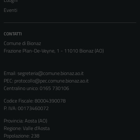
Luoghi
funzionamento
del sito e non
Eventi
possono
essere
disabilitati.
CONTATTI
Questi cookie
Comune di Bionaz
non raccolgono
Frazione Plan-De-Veyne, 1 - 11010 Bionaz (AO)
informazioni
personali.
Email:
segreteria@comune.bionaz.ao.it
PEC:
protocollo@pec.comune.bionaz.ao.it
Centralino unico: 0165 730106
Codice Fiscale: 80004390078
P. IVA: 00173460072
Provincia: Aosta (AO)
Regione: Valle d'Aosta
Popolazione: 238