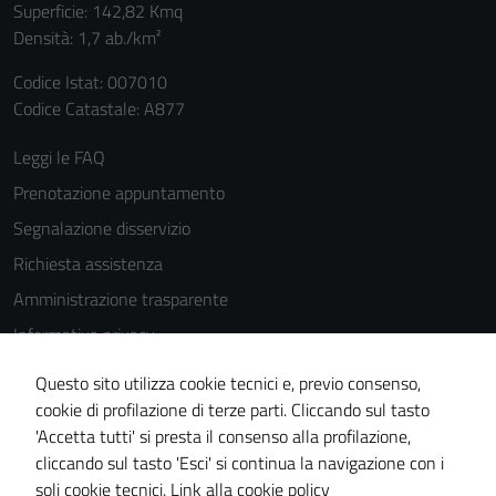
Superficie: 142,82 Kmq
Densità: 1,7 ab./km²
Codice Istat: 007010
Codice Catastale: A877
Leggi le FAQ
Prenotazione appuntamento
Segnalazione disservizio
Richiesta assistenza
Amministrazione trasparente
Informativa privacy
Cookie Policy
Questo sito utilizza cookie tecnici e, previo consenso,
Note legali
cookie di profilazione di terze parti. Cliccando sul tasto
'Accetta tutti' si presta il consenso alla profilazione,
Dichiarazione di accessibilità
cliccando sul tasto 'Esci' si continua la navigazione con i
Piano di miglioramento del sito
soli cookie tecnici.
Link alla cookie policy