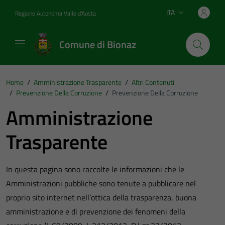
Vai ai contenuti
Vai al footer
ITA
Regione Autonoma Valle d'Aosta
Lingua attiva:
Comune di Bionaz
Home
/
Amministrazione Trasparente
/
Altri Contenuti
/
Prevenzione Della Corruzione
/
Prevenzione Della Corruzione
Amministrazione
Trasparente
In questa pagina sono raccolte le informazioni che le
Amministrazioni pubbliche sono tenute a pubblicare nel
proprio sito internet nell’ottica della trasparenza, buona
amministrazione e di prevenzione dei fenomeni della