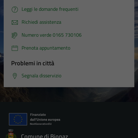
Leggi le domande frequenti
Richiedi assistenza
Numero verde 0165 730106
Prenota appuntamento
Problemi in città
Segnala disservizio
Comune di Bionaz