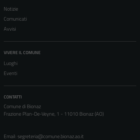
Tecnici
Notizie
Questi cookie
sono necessari
Comunicati
per il
Avvisi
funzionamento
del sito e non
possono
VIVERE IL COMUNE
essere
disabilitati.
Luoghi
Questi cookie
Eventi
non raccolgono
informazioni
personali.
CONTATTI
Comune di Bionaz
Frazione Plan-De-Veyne, 1 - 11010 Bionaz (AO)
Email:
segreteria@comune.bionaz.ao.it