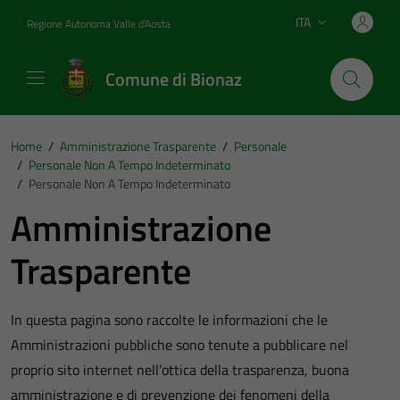
Vai ai contenuti
Vai al footer
ITA
Regione Autonoma Valle d'Aosta
Lingua attiva:
Comune di Bionaz
Home
/
Amministrazione Trasparente
/
Personale
/
Personale Non A Tempo Indeterminato
/
Personale Non A Tempo Indeterminato
Amministrazione
Trasparente
In questa pagina sono raccolte le informazioni che le
Amministrazioni pubbliche sono tenute a pubblicare nel
proprio sito internet nell’ottica della trasparenza, buona
amministrazione e di prevenzione dei fenomeni della