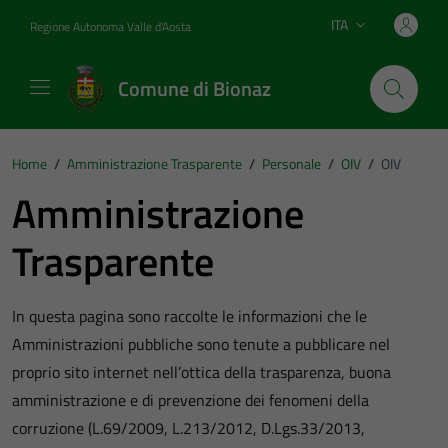
Vai ai contenuti
Vai al footer
ITA
Regione Autonoma Valle d'Aosta
Lingua attiva:
Comune di Bionaz
Home
/
Amministrazione Trasparente
/
Personale
/
OIV
/
OIV
Amministrazione
Trasparente
In questa pagina sono raccolte le informazioni che le
Amministrazioni pubbliche sono tenute a pubblicare nel
proprio sito internet nell’ottica della trasparenza, buona
amministrazione e di prevenzione dei fenomeni della
corruzione (L.69/2009, L.213/2012, D.Lgs.33/2013,