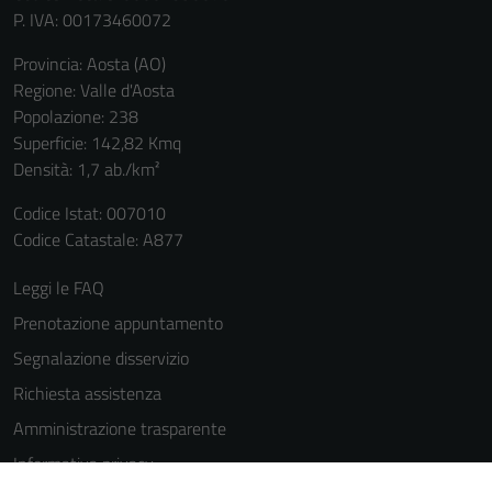
P. IVA: 00173460072
Provincia: Aosta (AO)
Regione: Valle d'Aosta
Popolazione: 238
Superficie: 142,82 Kmq
Densità: 1,7 ab./km²
Codice Istat: 007010
Codice Catastale: A877
Leggi le FAQ
Prenotazione appuntamento
Segnalazione disservizio
Richiesta assistenza
Amministrazione trasparente
Informativa privacy