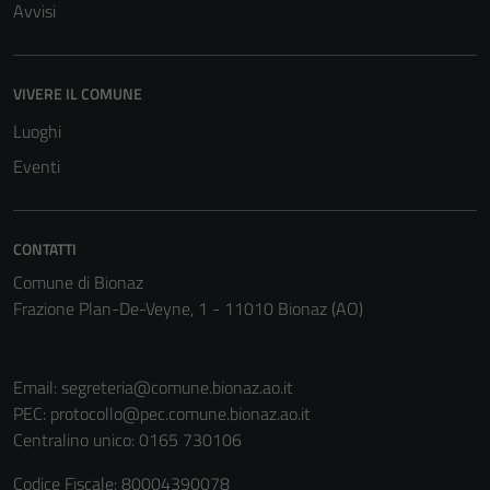
Avvisi
sono necessari
per il
funzionamento
VIVERE IL COMUNE
del sito e non
possono
Luoghi
essere
Eventi
disabilitati.
Questi cookie
non raccolgono
CONTATTI
informazioni
personali.
Comune di Bionaz
Frazione Plan-De-Veyne, 1 - 11010 Bionaz (AO)
Email:
segreteria@comune.bionaz.ao.it
PEC:
protocollo@pec.comune.bionaz.ao.it
Centralino unico: 0165 730106
Codice Fiscale: 80004390078