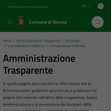
Vai ai contenuti
Vai al footer
ITA
Regione Autonoma Valle d'Aosta
Lingua attiva:
Comune di Bionaz
Home
/
Amministrazione Trasparente
/
Personale
/
Contrattazione Collettiva
/
Contrattazione Collettiva
Amministrazione
Trasparente
In questa pagina sono raccolte le informazioni che le
Amministrazioni pubbliche sono tenute a pubblicare nel
proprio sito internet nell’ottica della trasparenza, buona
amministrazione e di prevenzione dei fenomeni della