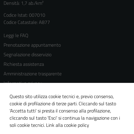
Densità: 1,7 ab./km²
Codice Istat: 007010
Codice Catastale: A877
Leggi le FAQ
Prenotazione appuntamento
Segnalazione disservizio
Richiesta assistenza
Amministrazione trasparente
Informativa privacy
Cookie Policy
Questo sito utilizza cookie tecnici e, previo consenso,
Note legali
cookie di profilazione di terze parti. Cliccando sul tasto
'Accetta tutti' si presta il consenso alla profilazione,
Dichiarazione di accessibilità
cliccando sul tasto 'Esci' si continua la navigazione con i
Piano di miglioramento del sito
soli cookie tecnici.
Link alla cookie policy