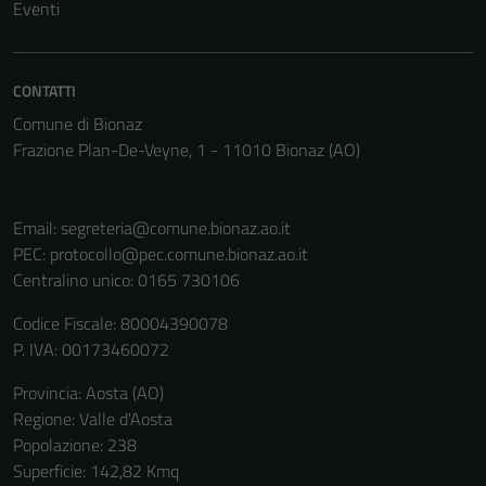
Eventi
del sito e non
possono
essere
CONTATTI
disabilitati.
Questi cookie
Comune di Bionaz
non raccolgono
Frazione Plan-De-Veyne, 1 - 11010 Bionaz (AO)
informazioni
personali.
Email:
segreteria@comune.bionaz.ao.it
PEC:
protocollo@pec.comune.bionaz.ao.it
Centralino unico: 0165 730106
Codice Fiscale: 80004390078
P. IVA: 00173460072
Provincia: Aosta (AO)
Regione: Valle d'Aosta
Popolazione: 238
Superficie: 142,82 Kmq