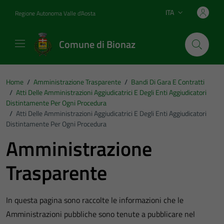
Vai ai contenuti
Vai al footer
ITA
Regione Autonoma Valle d'Aosta
Lingua attiva:
Comune di Bionaz
Home
/
Amministrazione Trasparente
/
Bandi Di Gara E Contratti
/
Atti Delle Amministrazioni Aggiudicatrici E Degli Enti Aggiudicatori
Distintamente Per Ogni Procedura
/
Atti Delle Amministrazioni Aggiudicatrici E Degli Enti Aggiudicatori
Distintamente Per Ogni Procedura
Amministrazione
Trasparente
In questa pagina sono raccolte le informazioni che le
Amministrazioni pubbliche sono tenute a pubblicare nel