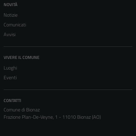
NOVITÀ
Tecnici
Questi cookie
Notizie
sono necessari
Comunicati
per il
Avvisi
funzionamento
del sito e non
possono
essere
VIVERE IL COMUNE
disabilitati.
Luoghi
Questi cookie
Eventi
non raccolgono
informazioni
personali.
CONTATTI
Comune di Bionaz
Frazione Plan-De-Veyne, 1 - 11010 Bionaz (AO)