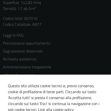
Superficie: 142,82 Kmq
Densità: 1,7 ab./km²
Codice Istat: 007010
Codice Catastale: A877
Leggi le FAQ
Prenotazione appuntamento
Segnalazione disservizio
Richiesta assistenza
Amministrazione trasparente
Informativa privacy
Cookie Policy
Questo sito utilizza cookie tecnici e, previo consenso,
Note legali
cookie di profilazione di terze parti. Cliccando sul tasto
'Accetta tutti' si presta il consenso alla profilazione,
Dichiarazione di accessibilità
cliccando sul tasto 'Esci' si continua la navigazione con i
Piano di miglioramento del sito
soli cookie tecnici.
Link alla cookie policy