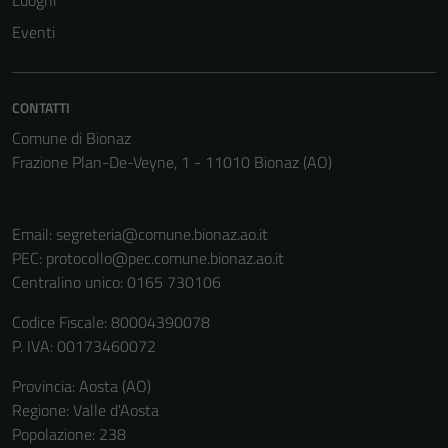
Luoghi
funzionamento
del sito e non
Eventi
possono
essere
disabilitati.
CONTATTI
Questi cookie
Comune di Bionaz
non raccolgono
Frazione Plan-De-Veyne, 1 - 11010 Bionaz (AO)
informazioni
personali.
Email:
segreteria@comune.bionaz.ao.it
PEC:
protocollo@pec.comune.bionaz.ao.it
Centralino unico: 0165 730106
Codice Fiscale: 80004390078
P. IVA: 00173460072
Provincia: Aosta (AO)
Regione: Valle d'Aosta
Popolazione: 238