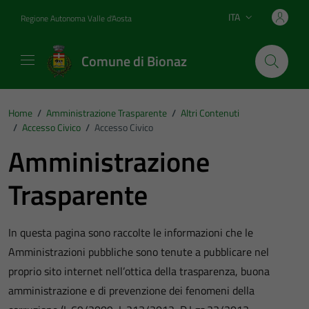
Vai ai contenuti
Vai al footer
ITA
Regione Autonoma Valle d'Aosta
Lingua attiva:
Comune di Bionaz
Home
/
Amministrazione Trasparente
/
Altri Contenuti
/
Accesso Civico
/
Accesso Civico
Amministrazione
Trasparente
In questa pagina sono raccolte le informazioni che le
Amministrazioni pubbliche sono tenute a pubblicare nel
proprio sito internet nell’ottica della trasparenza, buona
amministrazione e di prevenzione dei fenomeni della