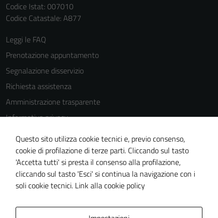
Codice Istat: 007010
possono
Codice Catastale: A877
essere
disabilitati.
Leggi le FAQ
Questi cookie
Prenotazione appuntamento
non raccolgono
informazioni
Segnalazione disservizio
personali.
Richiesta assistenza
Amministrazione trasparente
Informativa privacy
Cookie Policy
Questo sito utilizza cookie tecnici e, previo consenso,
Note legali
cookie di profilazione di terze parti. Cliccando sul tasto
'Accetta tutti' si presta il consenso alla profilazione,
Dichiarazione di accessibilità
cliccando sul tasto 'Esci' si continua la navigazione con i
Piano di miglioramento del sito
soli cookie tecnici.
Link alla cookie policy
Area Privata