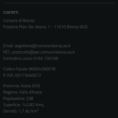
CONTATTI
Comune di Bionaz
Frazione Plan-De-Veyne, 1 - 11010 Bionaz (AO)
Email:
segreteria@comune.bionaz.ao.it
PEC:
protocollo@pec.comune.bionaz.ao.it
Centralino unico: 0165 730106
Codice Fiscale: 80004390078
P. IVA: 00173460072
Tecnici
Provincia: Aosta (AO)
Questi cookie
Regione: Valle d'Aosta
sono necessari
Popolazione: 238
per il
Superficie: 142,82 Kmq
funzionamento
Densità: 1,7 ab./km²
del sito e non