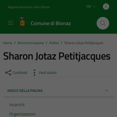
Vai ai contenuti
Vai al footer
ITA
Regione Autonoma Valle d'Aosta
Lingua attiva:
Comune di Bionaz
Home
/
Amministrazione
/
Politici
/
Sharon Jotaz Petitjacques
Sharon Jotaz Petitjacques
Condividi
Vedi azioni
INDICE DELLA PAGINA
Incarichi
Organizzazioni