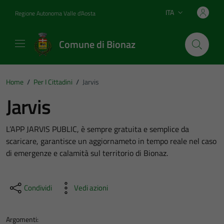
Vai ai contenuti
Vai al footer
ITA
Regione Autonoma Valle d'Aosta
Lingua attiva:
Comune di Bionaz
Home
/
Per I Cittadini
/
Jarvis
Jarvis
L’APP JARVIS PUBLIC, è sempre gratuita e semplice da
scaricare, garantisce un aggiornameto in tempo reale nel caso
di emergenze e calamità sul territorio di Bionaz.
Condividi
Vedi azioni
Argomenti: