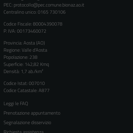
PEC:
protocollo@pec.comune.bionaz.ao.it
Centralino unico: 0165 730106
Codice Fiscale: 80004390078
P. IVA: 00173460072
Provincia: Aosta (AO)
Regione: Valle d'Aosta
Popolazione: 238
Superficie: 142,82 Kmq
Tecnici
Densità: 1,7 ab./km²
Questi cookie
Codice Istat: 007010
sono necessari
Codice Catastale: A877
per il
funzionamento
Leggi le FAQ
del sito e non
possono
Prenotazione appuntamento
essere
Segnalazione disservizio
disabilitati.
Richiesta assistenza