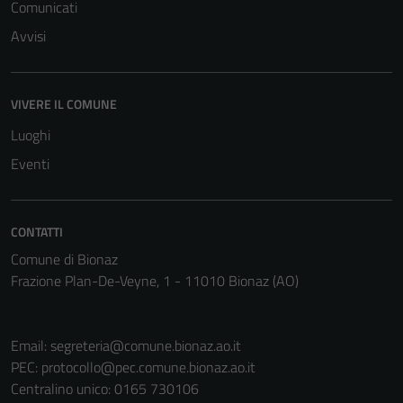
Comunicati
Avvisi
VIVERE IL COMUNE
Luoghi
Eventi
Tecnici
Questi cookie
sono necessari
CONTATTI
per il
Comune di Bionaz
funzionamento
Frazione Plan-De-Veyne, 1 - 11010 Bionaz (AO)
del sito e non
possono
essere
Email:
segreteria@comune.bionaz.ao.it
disabilitati.
PEC:
protocollo@pec.comune.bionaz.ao.it
Questi cookie
Centralino unico: 0165 730106
non raccolgono