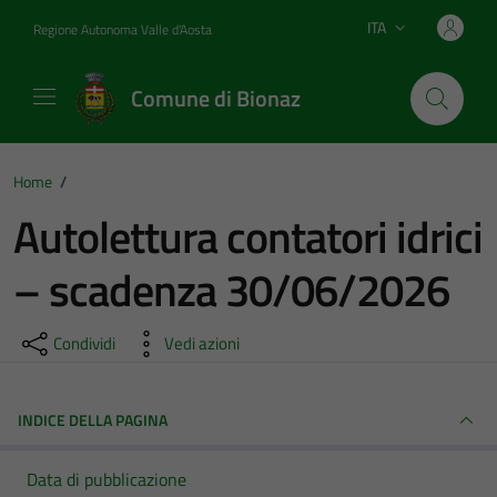
Vai ai contenuti
Vai al footer
ITA
Regione Autonoma Valle d'Aosta
Lingua attiva:
Comune di Bionaz
Home
/
Autolettura contatori idrici
– scadenza 30/06/2026
Condividi
Vedi azioni
INDICE DELLA PAGINA
Data di pubblicazione