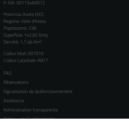
P. IVA: 00173460072
Provincia: Aosta (AO)
Regione: Valle d'Aosta
Popolazione: 238
Superficie: 142,82 Kmq
Densità: 1,7 ab./km²
Codice Istat: 007010
Codice Catastale: A877
FAQ
Réservations
Signalisation de dysfonctionnement
Assistance
Administration transparente
Politique de Confidentialité
Cookie