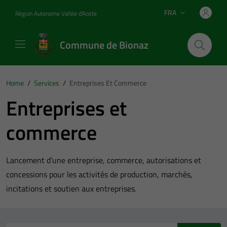
Vai ai contenuti
Vai al footer
FRA
Région Autonome Vallée d'Aoste
Lingua attiva:
Commune de Bionaz
Home
/
Services
/
Entreprises Et Commerce
Entreprises et
commerce
Lancement d’une entreprise, commerce, autorisations et
concessions pour les activités de production, marchés,
incitations et soutien aux entreprises.
Explorez tous les services