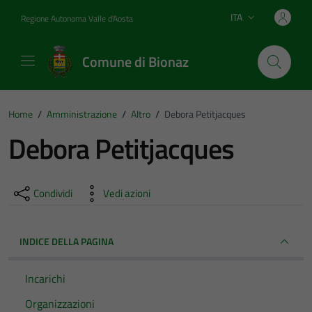
Vai ai contenuti
Vai al footer
ITA
Regione Autonoma Valle d'Aosta
Lingua attiva:
Comune di Bionaz
Home
/
Amministrazione
/
Altro
/
Debora Petitjacques
Debora Petitjacques
Condividi
Vedi azioni
INDICE DELLA PAGINA
Incarichi
Organizzazioni