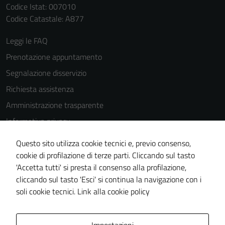
Codice Istat: 007010
possono
Codice Catastale: A877
essere
disabilitati.
Leggi le FAQ
Questi cookie
Prenotazione appuntamento
non raccolgono
informazioni
Segnalazione disservizio
personali.
Richiesta assistenza
Amministrazione trasparente
Informativa privacy
Cookie Policy
Questo sito utilizza cookie tecnici e, previo consenso,
Note legali
cookie di profilazione di terze parti. Cliccando sul tasto
'Accetta tutti' si presta il consenso alla profilazione,
Dichiarazione di accessibilità
cliccando sul tasto 'Esci' si continua la navigazione con i
Piano di miglioramento del sito
soli cookie tecnici.
Link alla cookie policy
Area Privata