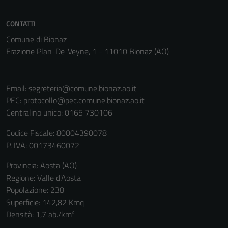
CONTATTI
Comune di Bionaz
Frazione Plan-De-Veyne, 1 - 11010 Bionaz (AO)
Email:
segreteria@comune.bionaz.ao.it
PEC:
protocollo@pec.comune.bionaz.ao.it
Centralino unico: 0165 730106
Codice Fiscale: 80004390078
P. IVA: 00173460072
Tecnici
Provincia: Aosta (AO)
Questi cookie
Regione: Valle d'Aosta
sono necessari
Popolazione: 238
per il
Superficie: 142,82 Kmq
funzionamento
Densità: 1,7 ab./km²
del sito e non